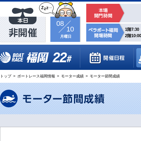
08
10
1階7:30
2階10:0
月曜日
トップ
>
ボートレース福岡情報
>
モーター成績
>
モーター節間成績