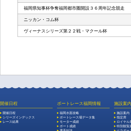
福岡県知事杯争奪福岡都市圏開設３６周年記念競走
ニッカン・コム杯
ヴィーナスシリーズ第２２戦・マクール杯
開催日程
ボートレース福岡情報
施設案
開催日程
福岡水面攻略
施設案内
シリーズインデックス
ボートレース場データ集
指定席
レース結果
モーター成績
ロイヤル
ボート成績
特別観覧施
選手短評
ペラボー