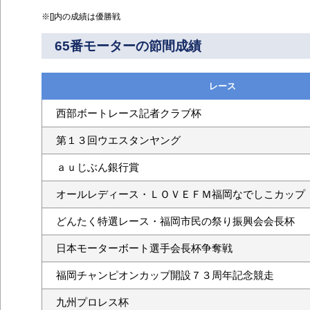
※[]内の成績は優勝戦
65番モーターの節間成績
レース
西部ボートレース記者クラブ杯
第１３回ウエスタンヤング
ａｕじぶん銀行賞
オールレディース・ＬＯＶＥＦＭ福岡なでしこカップ
どんたく特選レース・福岡市民の祭り振興会会長杯
日本モーターボート選手会長杯争奪戦
福岡チャンピオンカップ開設７３周年記念競走
九州プロレス杯