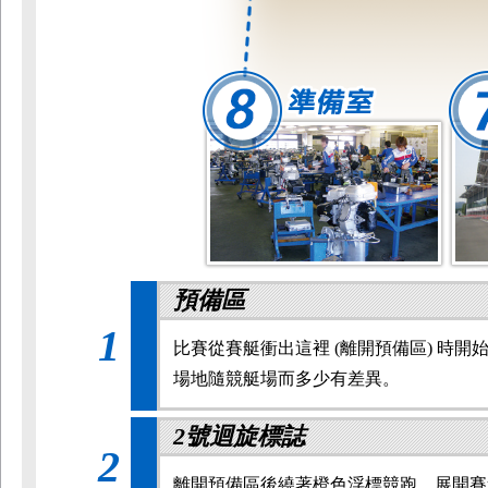
預備區
1
比賽從賽艇衝出這裡 (離開預備區) 時開
場地隨競艇場而多少有差異。
2號迴旋標誌
2
離開預備區後繞著橙色浮標競跑，展開賽