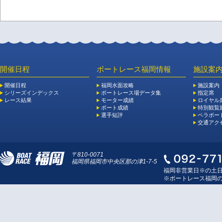
開催日程
ボートレース福岡情報
施設案
開催日程
福岡水面攻略
施設案内
シリーズインデックス
ボートレース場データ集
指定席
レース結果
モーター成績
ロイヤル
ボート成績
特別観覧施
選手短評
ペラボー
交通アク
〒810-0071
福岡県福岡市中央区那の津1-7-5
福岡非営業日※の土
※ボートレース福岡