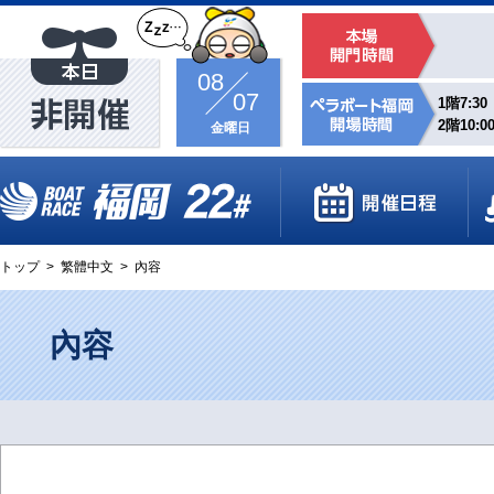
08
07
1階7:30
2階10:0
金曜日
トップ
>
繁體中文
>
內容
內容