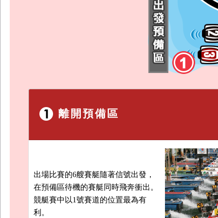
離開預備區
出場比賽的6艘賽艇隨著信號出發，
在預備區待機的賽艇同時飛奔衝出。
競艇賽中以1號賽道的位置最為有
利。