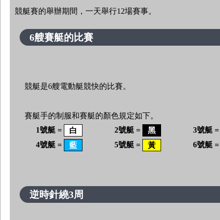
競艇賽的舉辦期間，一天舉行12場賽事。
6艘賽艇的比賽
競艇是6艘電動艇競快的比賽。
賽艇手的制服和賽艇的顏色規定如下。
1號艇 =
2號艇 =
3號艇 
白
黑
4號艇 =
5號艇 =
6號艇 
藍
黃
逆時針繞3周