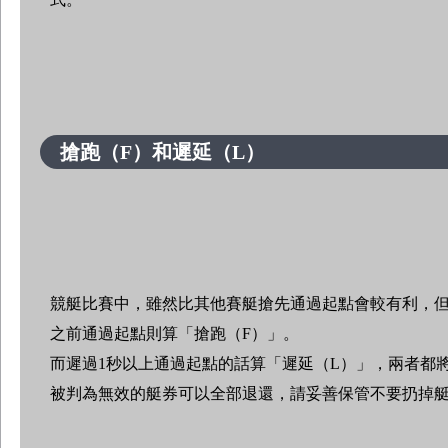
搶跑（F）和遲延（L）
競艇比賽中，雖然比其他賽艇搶先通過起點會較有利，但
之前通過起點則算「搶跑（F）」。
而遲過1秒以上通過起點的話算「遲延（L）」，兩者都
被判為無效的艇券可以全部退還，請妥善保管不要扔掉