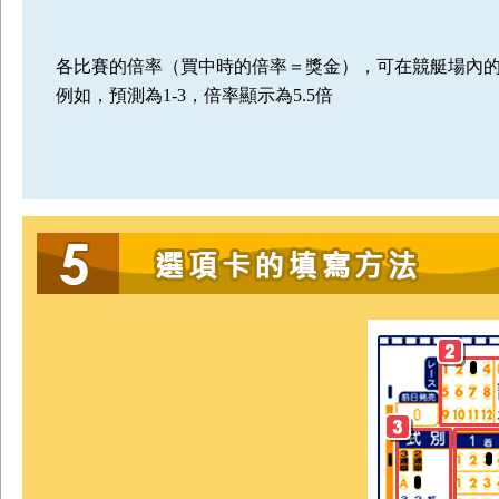
各比賽的倍率（買中時的倍率＝獎金），可在競艇場內
例如，預測為1-3，倍率顯示為5.5倍