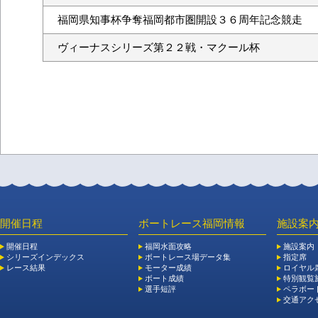
福岡県知事杯争奪福岡都市圏開設３６周年記念競走
ヴィーナスシリーズ第２２戦・マクール杯
開催日程
ボートレース福岡情報
施設案
開催日程
福岡水面攻略
施設案内
シリーズインデックス
ボートレース場データ集
指定席
レース結果
モーター成績
ロイヤル
ボート成績
特別観覧施
選手短評
ペラボー
交通アク