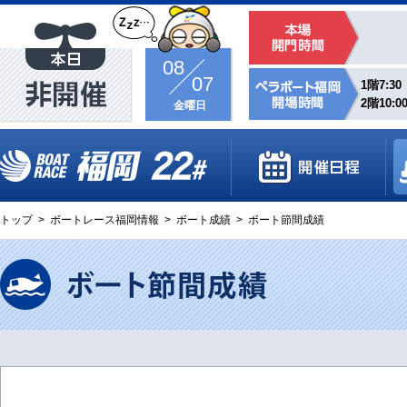
08
07
1階7:30
2階10:0
金曜日
トップ
>
ボートレース福岡情報
>
ボート成績
>
ボート節間成績