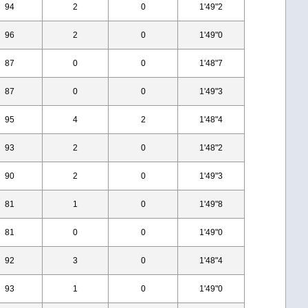
94
2
0
1'49"2
96
2
0
1'49"0
87
0
0
1'48"7
87
0
0
1'49"3
95
4
2
1'48"4
93
2
0
1'48"2
90
2
0
1'49"3
81
1
0
1'49"8
81
0
0
1'49"0
92
3
0
1'48"4
93
1
0
1'49"0