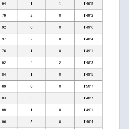
94
1
1
1'49"5
79
2
0
1'49"2
92
0
0
1'49"6
97
2
0
1'48"4
76
1
0
1'49"1
92
4
2
1'48"3
84
1
0
1'48"5
89
0
0
1'50"7
83
3
1
1'48"7
88
1
0
1'49"1
96
3
0
1'49"4