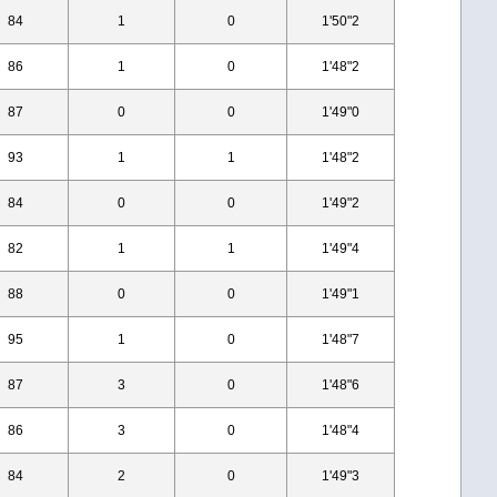
84
1
0
1'50"2
86
1
0
1'48"2
87
0
0
1'49"0
93
1
1
1'48"2
84
0
0
1'49"2
82
1
1
1'49"4
88
0
0
1'49"1
95
1
0
1'48"7
87
3
0
1'48"6
86
3
0
1'48"4
84
2
0
1'49"3