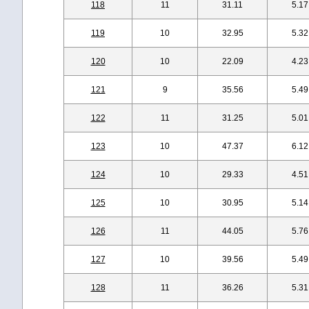
118
11
31.11
5.17
119
10
32.95
5.32
120
10
22.09
4.23
121
9
35.56
5.49
122
11
31.25
5.01
123
10
47.37
6.12
124
10
29.33
4.51
125
10
30.95
5.14
126
11
44.05
5.76
127
10
39.56
5.49
128
11
36.26
5.31