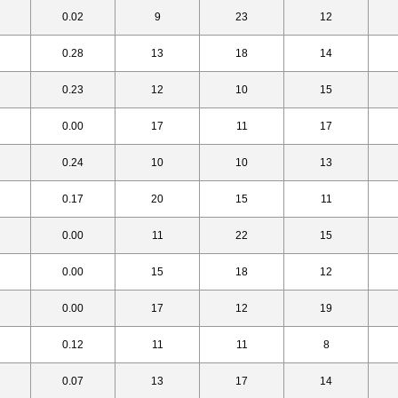
0.02
9
23
12
0.28
13
18
14
0.23
12
10
15
0.00
17
11
17
0.24
10
10
13
0.17
20
15
11
0.00
11
22
15
0.00
15
18
12
0.00
17
12
19
0.12
11
11
8
0.07
13
17
14