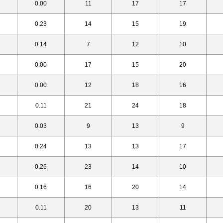
0.00
11
17
17
0.23
14
15
19
0.14
7
12
10
0.00
17
15
20
0.00
12
18
16
0.11
21
24
18
0.03
9
13
9
0.24
13
13
17
0.26
23
14
10
0.16
16
20
14
0.11
20
13
11