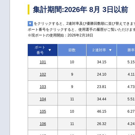
集計期間:2026年 8月 3日以前
をクリックすると、2連対率及び優勝回数順に並び替えできま
ボート番号をクリックすると、使用選手の履歴がご覧いただけま
※現ボートの使用開始：2026年2月18日
ボート
節数
２連対率
勝率
番号
101
10
34.15
5.15
102
9
24.10
4.11
103
9
23.81
4.73
104
11
34.44
5.51
105
10
46.15
6.27
106
11
26.32
4.24