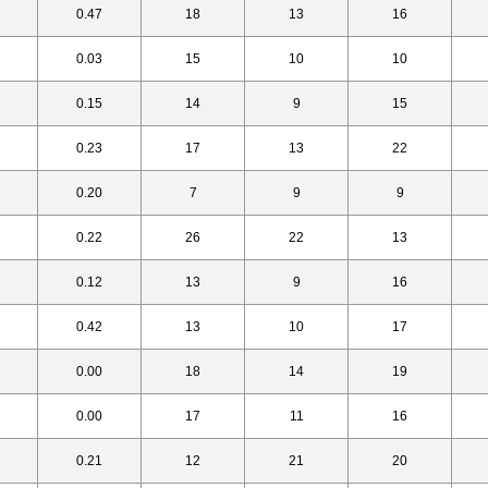
0.47
18
13
16
0.03
15
10
10
0.15
14
9
15
0.23
17
13
22
0.20
7
9
9
0.22
26
22
13
0.12
13
9
16
0.42
13
10
17
0.00
18
14
19
0.00
17
11
16
0.21
12
21
20