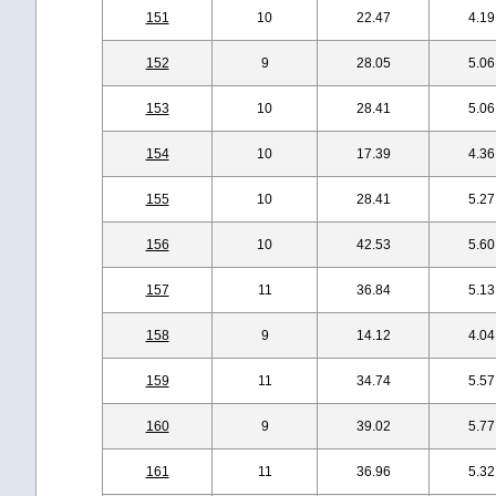
151
10
22.47
4.19
152
9
28.05
5.06
153
10
28.41
5.06
154
10
17.39
4.36
155
10
28.41
5.27
156
10
42.53
5.60
157
11
36.84
5.13
158
9
14.12
4.04
159
11
34.74
5.57
160
9
39.02
5.77
161
11
36.96
5.32