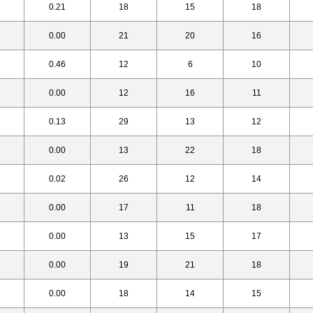
0.21
18
15
18
0.00
21
20
16
0.46
12
6
10
0.00
12
16
11
0.13
29
13
12
0.00
13
22
18
0.02
26
12
14
0.00
17
11
18
0.00
13
15
17
0.00
19
21
18
0.00
18
14
15