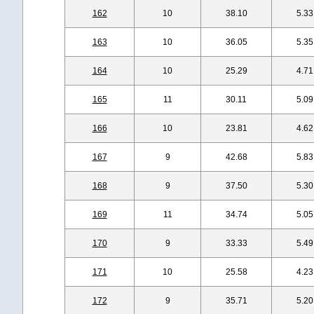
162
10
38.10
5.33
163
10
36.05
5.35
164
10
25.29
4.71
165
11
30.11
5.09
166
10
23.81
4.62
167
9
42.68
5.83
168
9
37.50
5.30
169
11
34.74
5.05
170
9
33.33
5.49
171
10
25.58
4.23
172
9
35.71
5.20