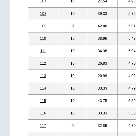
107
10
27.54
4.96
108
10
39.33
5.75
109
9
42.86
5.91
110
10
38.96
5.43
111
10
34.38
5.04
112
10
26.83
4.70
113
10
20.99
4.02
114
10
33.33
4.79
115
10
43.75
5.59
116
10
33.33
5.30
117
9
32.89
4.80