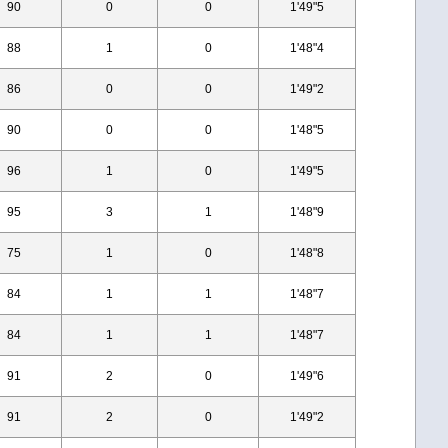
90
0
0
1'49"5
88
1
0
1'48"4
86
0
0
1'49"2
90
0
0
1'48"5
96
1
0
1'49"5
95
3
1
1'48"9
75
1
0
1'48"8
84
1
1
1'48"7
84
1
1
1'48"7
91
2
0
1'49"6
91
2
0
1'49"2