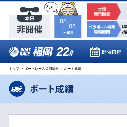
08
08
1階
2階
土曜日
トップ
>
ボートレース福岡情報
>
ボート成績