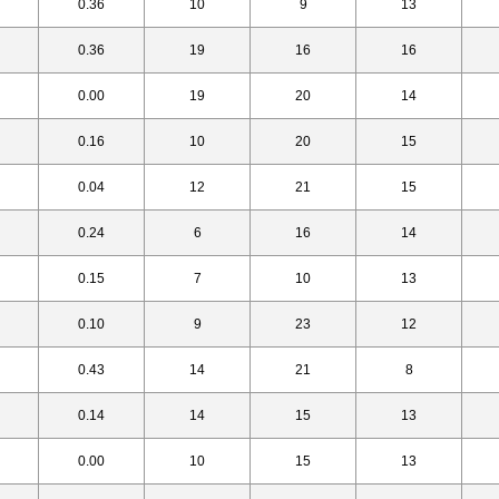
0.36
10
9
13
0.36
19
16
16
0.00
19
20
14
0.16
10
20
15
0.04
12
21
15
0.24
6
16
14
0.15
7
10
13
0.10
9
23
12
0.43
14
21
8
0.14
14
15
13
0.00
10
15
13