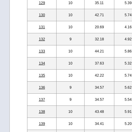
129
10
35.11
5.39
130
10
42.71
5.74
131
10
20.69
4.16
132
9
32.18
4.92
133
10
44.21
5.86
134
10
37.63
5.32
135
10
42.22
5.74
136
9
34.57
5.62
137
9
34.57
5.54
138
10
43.48
5.91
139
10
34.41
5.20