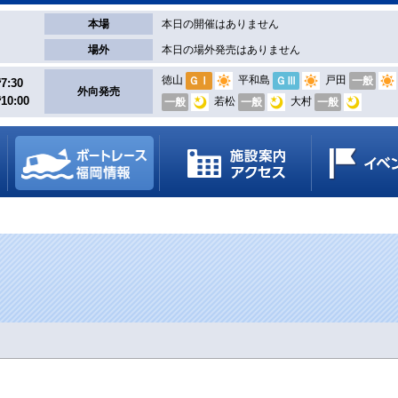
本場
本日の開催はありません
場外
本日の場外発売はありません
徳山
平和島
戸田
ＧⅠ
ＧⅢ
一般
7:30
外向発売
10:00
若松
大村
一般
一般
一般