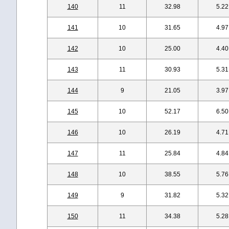
140
11
32.98
5.22
141
10
31.65
4.97
142
10
25.00
4.40
143
11
30.93
5.31
144
9
21.05
3.97
145
10
52.17
6.50
146
10
26.19
4.71
147
11
25.84
4.84
148
10
38.55
5.76
149
9
31.82
5.32
150
11
34.38
5.28