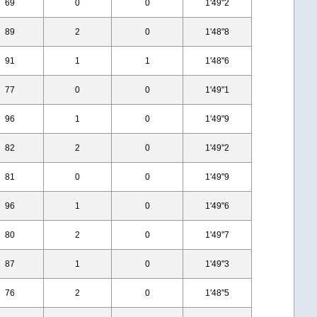
69
0
0
1'49"2
89
2
0
1'48"8
91
1
1
1'48"6
77
0
0
1'49"1
96
1
0
1'49"9
82
2
0
1'49"2
81
0
0
1'49"9
96
1
0
1'49"6
80
2
0
1'49"7
87
1
0
1'49"3
76
2
0
1'48"5