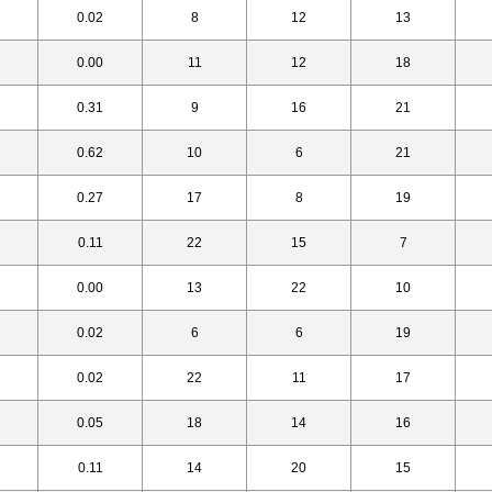
0.02
8
12
13
0.00
11
12
18
0.31
9
16
21
0.62
10
6
21
0.27
17
8
19
0.11
22
15
7
0.00
13
22
10
0.02
6
6
19
0.02
22
11
17
0.05
18
14
16
0.11
14
20
15