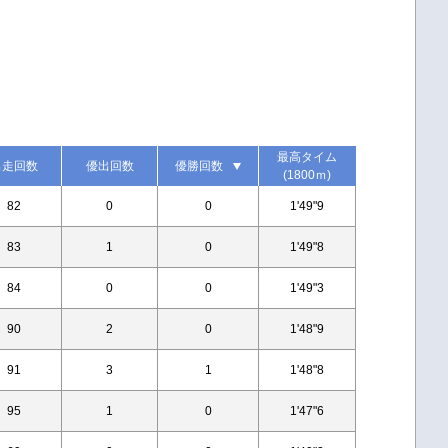
最高タイム
出走回数
優出回数
優勝回数
(1800ｍ)
82
0
0
1'49"9
83
1
0
1'49"8
84
0
0
1'49"3
90
2
0
1'48"9
91
3
1
1'48"8
95
1
0
1'47"6