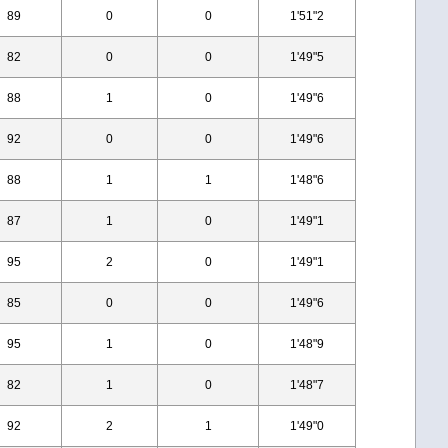
89
0
0
1'51"2
82
0
0
1'49"5
88
1
0
1'49"6
92
0
0
1'49"6
88
1
1
1'48"6
87
1
0
1'49"1
95
2
0
1'49"1
85
0
0
1'49"6
95
1
0
1'48"9
82
1
0
1'48"7
92
2
1
1'49"0